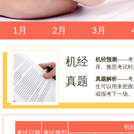
1月
2月
3月
机经
机经预测
——考
库。雅思考试时
真题
真题解析
——考
生可以用来把握
或报考下一场。
机
考试日期
考试类型