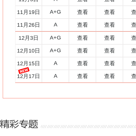
A+G
11月19日
查看
查看
A
11月26日
查看
查看
A+G
12月3日
查看
查看
A+G
12月10日
查看
查看
A
12月15日
查看
查看
A
12月17日
查看
查看