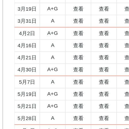
A+G
3月19日
查看
查看
A
3月31日
查看
查看
A+G
4月2日
查看
查看
A
4月16日
查看
查看
A
4月21日
查看
查看
A+G
4月30日
查看
查看
A
5月7日
查看
查看
A+G
5月19日
查看
查看
A+G
5月21日
查看
查看
A
5月28日
查看
查看