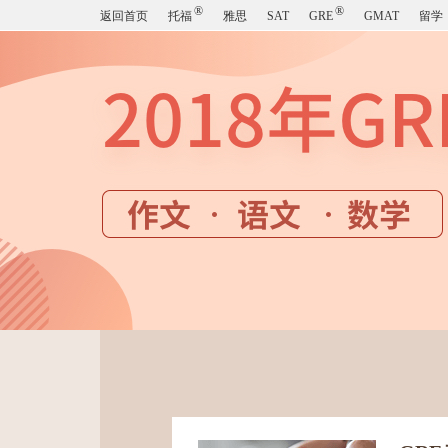
®
®
返回首页
托福
雅思
SAT
GRE
GMAT
留学