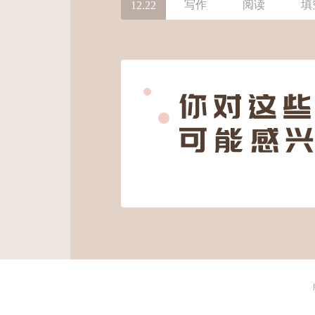
写作
阅读
填
12.22